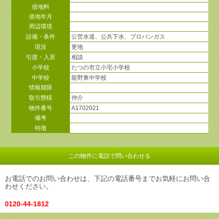
借地料
借地年月
周辺環境
設備・条件
公営水道、公共下水、プロパンガス
現況
更地
引渡・入居
相談
小学校
たつの市立小宅小学校
中学校
龍野東中学校
情報期限
取引態様
仲介
物件番号
A1702021
備考
特徴
この物件に電話で問い合わせる
お電話でのお問い合わせは、下記の電話番号までお気軽にお問い合
わせください。
0120-44-1812