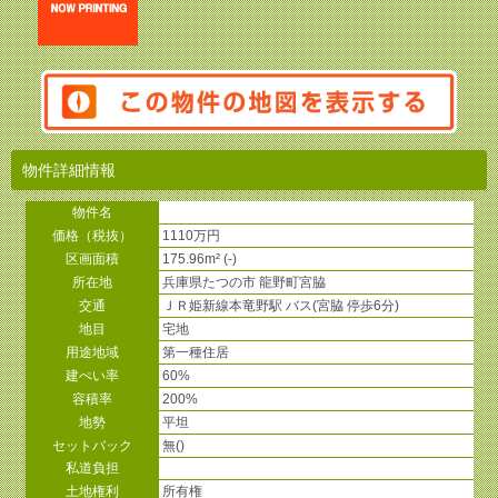
物件詳細情報
物件名
価格（税抜）
1110万円
区画面積
175.96m² (-)
所在地
兵庫県たつの市 龍野町宮脇
交通
ＪＲ姫新線本竜野駅 バス(宮脇 停歩6分)
地目
宅地
用途地域
第一種住居
建ぺい率
60%
容積率
200%
地勢
平坦
セットバック
無()
私道負担
土地権利
所有権