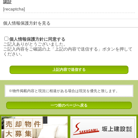
認証
[recaptcha]
個人情報保護方針を見る
個人情報保護方針に同意する
1. 全社的な管理
ご記入ありがとうございました。
部門、組織ごとに個人情報保護の責任者を置き、個人情報の保護に
ご記入内容をご確認の上「上記の内容で送信する」ボタンを押して
ください。
取り組みます。
2. 同意の原則
個人情報を提供・登録いただく場合は、利用目的やお問い合わせ窓
口などをお知らせし、同意いただいたうえで提供・登録いただきま
す。
※物件掲載内容と現況に相違がある場合は現況を優先と致します。
3.不正利用の禁止
一つ前のページへ戻る
個人情報は提供・登録いただく際に同意いただいた目的の範囲内で
のみ利用いたします。正当な理由のある場合を除き、事前の同意な
くその個人情報を第三者へ開示・提供することはいたしません。
4.外部委託先の選定および監督