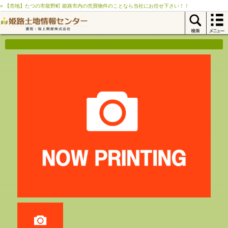
» 【売地】たつの市龍野町 姫路市内の売買物件のことなら当社にお任せ下さい！！